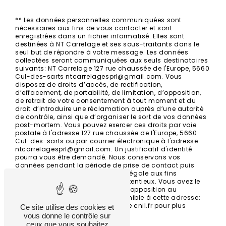
** Les données personnelles communiquées sont
nécessaires aux fins de vous contacter et sont
enregistrées dans un fichier informatisé. Elles sont
destinées à NT Carrelage et ses sous-traitants dans le
seul but de répondre à votre message. Les données
collectées seront communiquées aux seuls destinataires
suivants: NT Carrelage 127 rue chaussée de l'Europe, 5660
Cul-des-sarts ntcarrelagesprl@gmail.com. Vous
disposez de droits d’accès, de rectification,
d’effacement, de portabilité, de limitation, d’opposition,
de retrait de votre consentement à tout moment et du
droit d’introduire une réclamation auprès d’une autorité
de contrôle, ainsi que d’organiser le sort de vos données
post-mortem. Vous pouvez exercer ces droits par voie
postale à l'adresse 127 rue chaussée de l'Europe, 5660
Cul-des-sarts ou par courrier électronique à l'adresse
ntcarrelagesprl@gmail.com. Un justificatif d'identité
pourra vous être demandé. Nous conservons vos
données pendant la période de prise de contact puis
pendant la durée de prescription légale aux fins
probatoires et de gestion des contentieux. Vous avez le
droit de vous inscrire sur la liste d'opposition au
démarchage téléphonique, disponible à cette adresse:
Bloctel.gouv.fr
. Consultez le site cnil.fr pour plus
Ce site utilise des cookies et
d’informations sur vos droits.
vous donne le contrôle sur
ceux que vous souhaitez